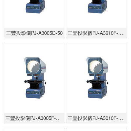
三豐投影儀PJ-A3005D-50
三豐投影儀PJ-A3010F-100
三豐投影儀PJ-A3005F-150
三豐投影儀PJ-A3010F-200