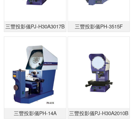
三豐投影儀PJ-H30A3017B
三豐投影儀PH-3515F
三豐投影儀PH-14A
三豐投影儀PJ-H30A2010B