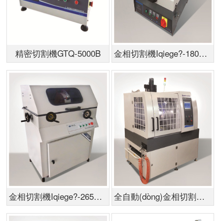
精密切割機GTQ-5000B
金相切割機Iqiege?-180D（原
金相切割機Iqiege?-265Z（原
全自動(dòng)金相切割機Iqiege?