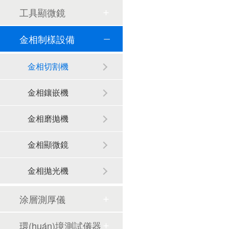
工具顯微鏡
金相制樣設備
金相切割機
金相鑲嵌機
金相磨拋機
金相顯微鏡
金相拋光機
涂層測厚儀
環(huán)境測試儀器